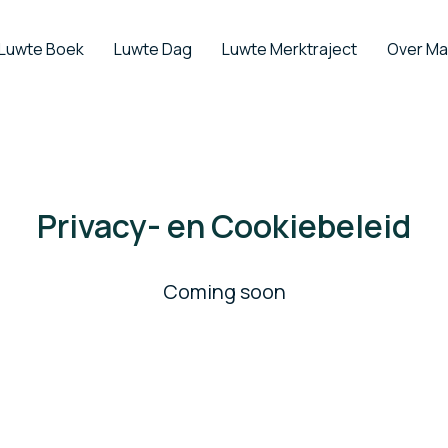
Luwte Boek
Luwte Dag
Luwte Merktraject
Over Mar
Privacy- en Cookiebeleid
Coming soon