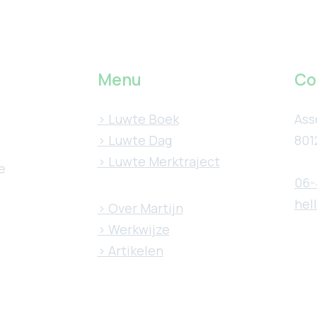
Menu
Co
> Luwte Boek
Ass
> Luwte Dag
801
> Luwte Merktraject
e
06-
hel
> Over Martijn
> Werkwijze
> Artikelen