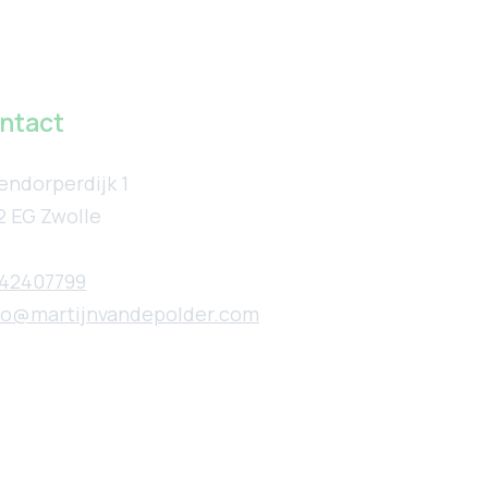
ntact
endorperdijk 1
2 EG Zwolle
42407799
lo@martijnvandepolder.com